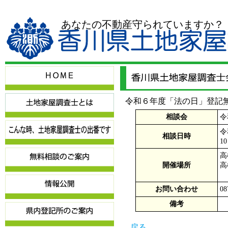
あなたの不動産守られていますか？
令和６年度「法の日」登記
相談会
令
令
相談日時
1
高
開催場所
高
お問い合わせ
0
備考
戻る